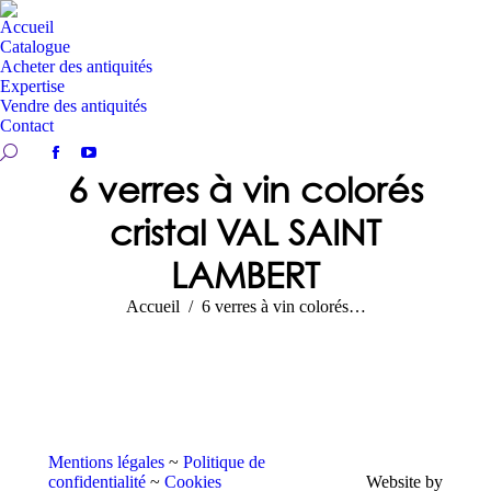
Accueil
Catalogue
Acheter des antiquités
Expertise
Vendre des antiquités
Contact
Recherche:
Facebook
YouTube
6 verres à vin colorés
page
page
opens
opens
cristal VAL SAINT
in
in
new
new
LAMBERT
window
window
Vous êtes ici :
Accueil
6 verres à vin colorés…
Mentions légales
~
Politique de
confidentialité
~
Cookies
Website by